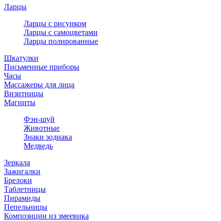
Ларцы
Ларцы с рисунком
Ларцы с самоцветами
Ларцы полированные
Шкатулки
Письменные приборы
Часы
Массажеры для лица
Визитницы
Магниты
Фэн-шуй
Животные
Знаки зодиака
Медведь
Зеркала
Зажигалки
Брелоки
Таблетницы
Пирамиды
Пепельницы
Композиции из змеевика