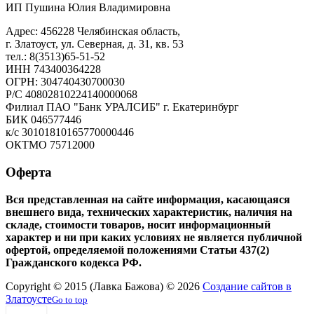
ИП Пушина Юлия Владимировна
Адрес: 456228 Челябинская область,
г. Златоуст, ул. Северная, д. 31, кв. 53
тел.: 8(3513)65-51-52
ИНН 743400364228
ОГРН: 304740430700030
Р/С 40802810224140000068
Филиал ПАО "Банк УРАЛСИБ" г. Екатеринбург
БИК 046577446
к/с 30101810165770000446
ОКТМО 75712000
Оферта
Вся представленная на сайте информация, касающаяся
внешнего вида, технических характеристик, наличия на
складе, стоимости товаров, носит информационный
характер и ни при каких условиях не является публичной
офертой, определяемой положениями Статьи 437(2)
Гражданского кодекса РФ.
Copyright © 2015 (Лавка Бажова) © 2026
Создание сайтов в
Златоусте
Go to top