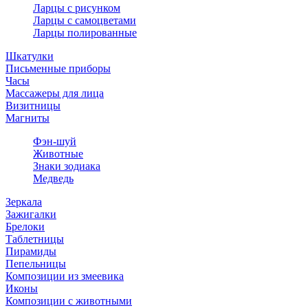
Ларцы с рисунком
Ларцы с самоцветами
Ларцы полированные
Шкатулки
Письменные приборы
Часы
Массажеры для лица
Визитницы
Магниты
Фэн-шуй
Животные
Знаки зодиака
Медведь
Зеркала
Зажигалки
Брелоки
Таблетницы
Пирамиды
Пепельницы
Композиции из змеевика
Иконы
Композиции с животными