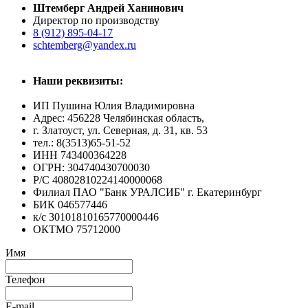
Штемберг Андрей Ханинович
Директор по производству
8 (912) 895-04-17
schtemberg@yandex.ru
Наши реквизиты:
ИП Пушина Юлия Владимировна
Адрес: 456228 Челябинская область,
г. Златоуст, ул. Северная, д. 31, кв. 53
тел.: 8(3513)65-51-52
ИНН 743400364228
ОГРН: 304740430700030
Р/С 40802810224140000068
Филиал ПАО "Банк УРАЛСИБ" г. Екатеринбург
БИК 046577446
к/с 30101810165770000446
ОКТМО 75712000
Имя
Телефон
E-mail