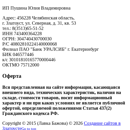
ИП Пушина Юлия Владимировна
Адрес: 456228 Челябинская область,
г. Златоуст, ул. Северная, д. 31, кв. 53
тел.: 8(3513)65-51-52
ИНН 743400364228
ОГРН: 304740430700030
Р/С 40802810224140000068
Филиал ПАО "Банк УРАЛСИБ" г. Екатеринбург
БИК 046577446
к/с 30101810165770000446
ОКТМО 75712000
Оферта
Вся представленная на сайте информация, касающаяся
внешнего вида, технических характеристик, наличия на
складе, стоимости товаров, носит информационный
характер и ни при каких условиях не является публичной
офертой, определяемой положениями Статьи 437(2)
Гражданского кодекса РФ.
Copyright © 2015 (Лавка Бажова) © 2026
Создание сайтов в
Златоусте
Go to top