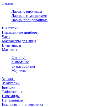
Ларцы
Ларцы с рисунком
Ларцы с самоцветами
Ларцы полированные
Шкатулки
Письменные приборы
Часы
Массажеры для лица
Визитницы
Магниты
Фэн-шуй
Животные
Знаки зодиака
Медведь
Зеркала
Зажигалки
Брелоки
Таблетницы
Пирамиды
Пепельницы
Композиции из змеевика