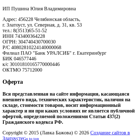
ИП Пушина Юлия Владимировна
Адрес: 456228 Челябинская область,
г. Златоуст, ул. Северная, д. 31, кв. 53
тел.: 8(3513)65-51-52
ИНН 743400364228
ОГРН: 304740430700030
Р/С 40802810224140000068
Филиал ПАО "Банк УРАЛСИБ" г. Екатеринбург
БИК 046577446
к/с 30101810165770000446
ОКТМО 75712000
Оферта
Вся представленная на сайте информация, касающаяся
внешнего вида, технических характеристик, наличия на
складе, стоимости товаров, носит информационный
характер и ни при каких условиях не является публичной
офертой, определяемой положениями Статьи 437(2)
Гражданского кодекса РФ.
Copyright © 2015 (Лавка Бажова) © 2026
Создание сайтов в
Златоусте
Go to top