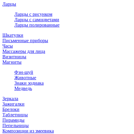
Ларцы
Ларцы с рисунком
Ларцы с самоцветами
Ларцы полированные
Шкатулки
Письменные приборы
Часы
Массажеры для лица
Визитницы
Магниты
Фэн-шуй
Животные
Знаки зодиака
Медведь
Зеркала
Зажигалки
Брелоки
Таблетницы
Пирамиды
Пепельницы
Композиции из змеевика