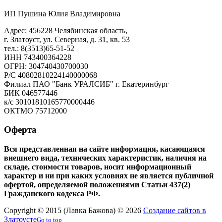
ИП Пушина Юлия Владимировна
Адрес: 456228 Челябинская область,
г. Златоуст, ул. Северная, д. 31, кв. 53
тел.: 8(3513)65-51-52
ИНН 743400364228
ОГРН: 304740430700030
Р/С 40802810224140000068
Филиал ПАО "Банк УРАЛСИБ" г. Екатеринбург
БИК 046577446
к/с 30101810165770000446
ОКТМО 75712000
Оферта
Вся представленная на сайте информация, касающаяся
внешнего вида, технических характеристик, наличия на
складе, стоимости товаров, носит информационный
характер и ни при каких условиях не является публичной
офертой, определяемой положениями Статьи 437(2)
Гражданского кодекса РФ.
Copyright © 2015 (Лавка Бажова) © 2026
Создание сайтов в
Златоусте
Go to top