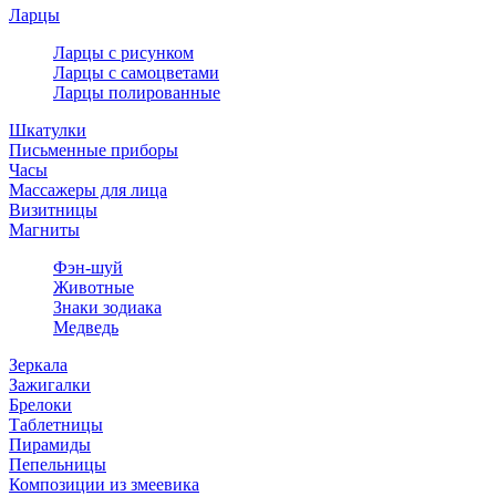
Ларцы
Ларцы с рисунком
Ларцы с самоцветами
Ларцы полированные
Шкатулки
Письменные приборы
Часы
Массажеры для лица
Визитницы
Магниты
Фэн-шуй
Животные
Знаки зодиака
Медведь
Зеркала
Зажигалки
Брелоки
Таблетницы
Пирамиды
Пепельницы
Композиции из змеевика