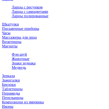
Ларцы с рисунком
Ларцы с самоцветами
Ларцы полированные
Шкатулки
Письменные приборы
Часы
Массажеры для лица
Визитницы
Магниты
Фэн-шуй
Животные
Знаки зодиака
Медведь
Зеркала
Зажигалки
Брелоки
Таблетницы
Пирамиды
Пепельницы
Композиции из змеевика
Иконы