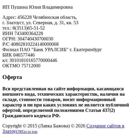
ИП Пушина Юлия Владимировна
Адрес: 456228 Челябинская область,
г. Златоуст, ул. Северная, д. 31, кв. 53
тел.: 8(3513)65-51-52
ИНН 743400364228
ОГРН: 304740430700030
Р/С 40802810224140000068
Филиал ПАО "Банк УРАЛСИБ" г. Екатеринбург
БИК 046577446
к/с 30101810165770000446
ОКТМО 75712000
Оферта
Вся представленная на сайте информация, касающаяся
внешнего вида, технических характеристик, наличия на
складе, стоимости товаров, носит информационный
характер и ни при каких условиях не является публичной
офертой, определяемой положениями Статьи 437(2)
Гражданского кодекса РФ.
Copyright © 2015 (Лавка Бажова) © 2026
Создание сайтов в
Златоусте
Go to top