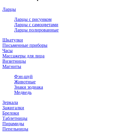
Ларцы
Ларцы с рисунком
Ларцы с самоцветами
Ларцы полированные
Шкатулки
Письменные приборы
Часы
Массажеры для лица
Визитницы
Магниты
Фэн-шуй
Животные
Знаки зодиака
Медведь
Зеркала
Зажигалки
Брелоки
Таблетницы
Пирамиды
Пепельницы