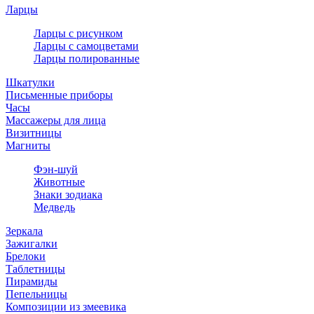
Ларцы
Ларцы с рисунком
Ларцы с самоцветами
Ларцы полированные
Шкатулки
Письменные приборы
Часы
Массажеры для лица
Визитницы
Магниты
Фэн-шуй
Животные
Знаки зодиака
Медведь
Зеркала
Зажигалки
Брелоки
Таблетницы
Пирамиды
Пепельницы
Композиции из змеевика