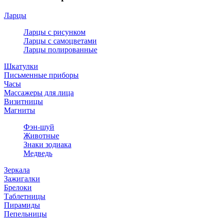
Ларцы
Ларцы с рисунком
Ларцы с самоцветами
Ларцы полированные
Шкатулки
Письменные приборы
Часы
Массажеры для лица
Визитницы
Магниты
Фэн-шуй
Животные
Знаки зодиака
Медведь
Зеркала
Зажигалки
Брелоки
Таблетницы
Пирамиды
Пепельницы