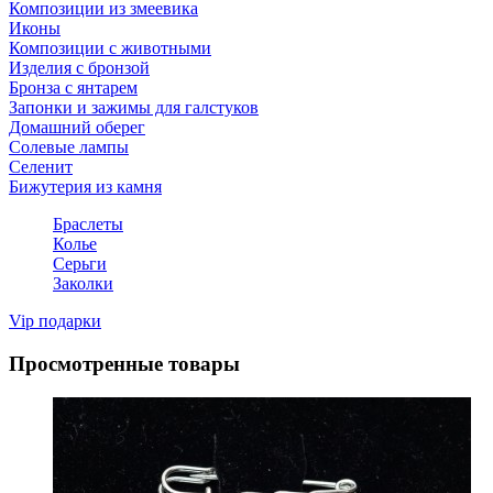
Композиции из змеевика
Иконы
Композиции с животными
Изделия с бронзой
Бронза с янтарем
Запонки и зажимы для галстуков
Домашний оберег
Солевые лампы
Селенит
Бижутерия из камня
Браслеты
Колье
Серьги
Заколки
Vip подарки
Просмотренные товары