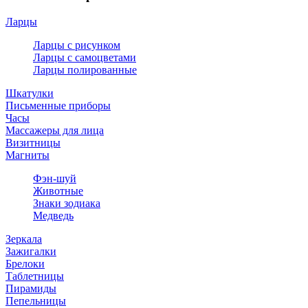
Ларцы
Ларцы с рисунком
Ларцы с самоцветами
Ларцы полированные
Шкатулки
Письменные приборы
Часы
Массажеры для лица
Визитницы
Магниты
Фэн-шуй
Животные
Знаки зодиака
Медведь
Зеркала
Зажигалки
Брелоки
Таблетницы
Пирамиды
Пепельницы